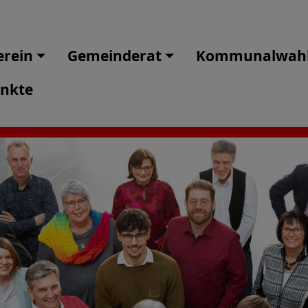
erein
Gemeinderat
Kommunalwahl
unkte